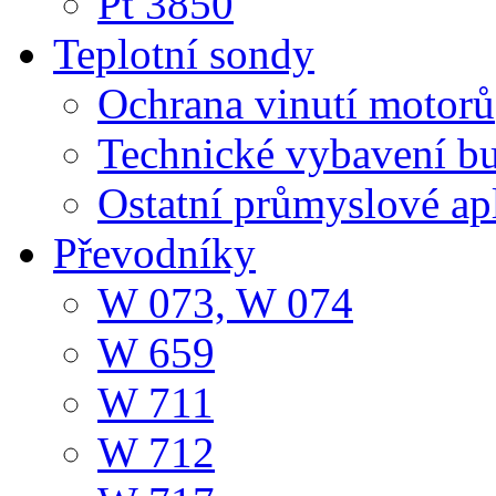
Pt 3850
Teplotní sondy
Ochrana vinutí motorů
Technické vybavení b
Ostatní průmyslové ap
Převodníky
W 073, W 074
W 659
W 711
W 712