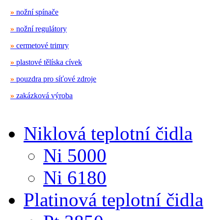
»
nožní spínače
»
nožní regulátory
»
cermetové trimry
»
plastové tělíska cívek
»
pouzdra pro síťové zdroje
»
zakázková výroba
Niklová teplotní čidla
Ni 5000
Ni 6180
Platinová teplotní čidla