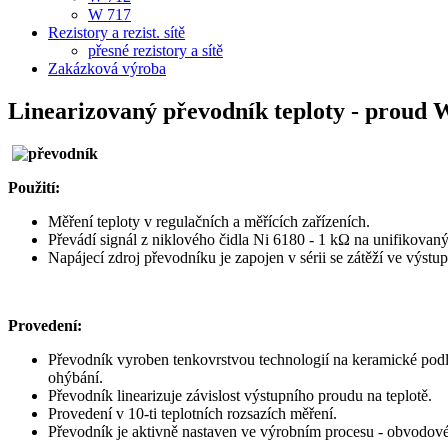
W 717
Rezistory a rezist. sítě
přesné rezistory a sítě
Zakázková výroba
Linearizovaný převodník teploty - proud 
Použití:
Měření teploty v regulačních a měřících zařízeních.
Převádí signál z niklového čidla Ni 6180 - 1 kΩ na unifikovan
Napájecí zdroj převodníku je zapojen v sérii se zátěží ve výst
Provedení:
Převodník vyroben tenkovrstvou technologií na keramické pod
ohýbání.
Převodník linearizuje závislost výstupního proudu na teplotě.
Provedení v 10-ti teplotních rozsazích měření.
Převodník je aktivně nastaven ve výrobním procesu - obvodové 