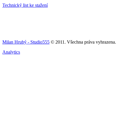
Technický list ke stažení
Milan Hrubý - Studio555
© 2011. Všechna práva vyhrazena.
Analytics
Tenkovrstvá technologie, Konde
Tenkovrstvá technologie, Kondenzátory, O
Tenkovrstvá technologie, Kondenzátory, Odrušovací 
Tenkovrstvá technologie, Kondenzátory, Odrušovací prvky, Harl
Tenkovrstvá technologie, Kondenzátory, Odrušovací prvky, Harlingen
Tenkovrstvá technologie, Kondenzátory, Odrušovací prvky, Harlingen