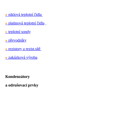
»
niklová teplotní čidla
»
platinová teplotní čidla
»
teplotní sondy
»
převodníky
»
rezistory a rezist.sítě
»
zakázková výroba
Kondenzátory
a odrušovací prvky