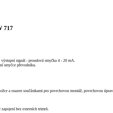
W 717
ý výstupní signál - proudová smyčka 4 - 20 mA.
upní smyčce převodníku.
ložce a osazen součástkami pro povrchovou montáž, povrchovou úpravu
zapojení bez externích trimrů.