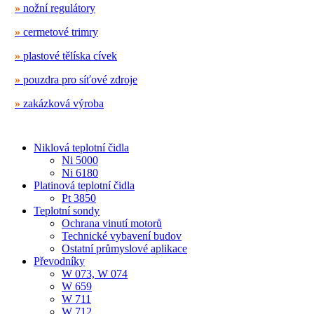
»
nožní regulátory
»
cermetové trimry
»
plastové tělíska cívek
»
pouzdra pro síťové zdroje
»
zakázková výroba
Niklová teplotní čidla
Ni 5000
Ni 6180
Platinová teplotní čidla
Pt 3850
Teplotní sondy
Ochrana vinutí motorů
Technické vybavení budov
Ostatní průmyslové aplikace
Převodníky
W 073, W 074
W 659
W 711
W 712