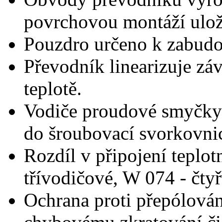
povrchovou montáží ulož
Pouzdro určeno k zabudo
Převodník linearizuje zá
teplotě.
Vodiče proudové smyčky a
do šroubovací svorkovni
Rozdíl v připojení teplot
třívodičové, W 074 - čty
Ochrana proti přepólování