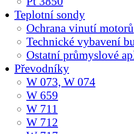
Pt 3850
Teplotní sondy
Ochrana vinutí motorů
Technické vybavení b
Ostatní průmyslové ap
Převodníky
W 073, W 074
W 659
W 711
W 712