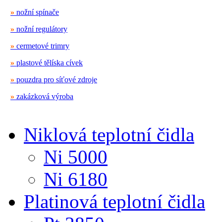
»
nožní spínače
»
nožní regulátory
»
cermetové trimry
»
plastové tělíska cívek
»
pouzdra pro síťové zdroje
»
zakázková výroba
Niklová teplotní čidla
Ni 5000
Ni 6180
Platinová teplotní čidla